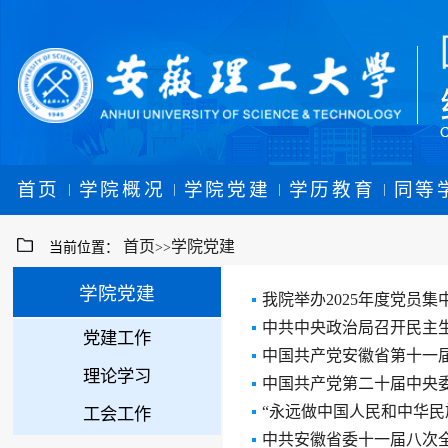
首页
学院概况
学院党建
学历教育
同等
|
|
|
|
首页
学院党建
当前位置：
>>
学院党建
我院举办2025年度党员集
中共中央政治局召开民主
党建工作
中国共产党安徽省第十一
理论学习
中国共产党第二十届中央
“永远做中国人民和中华民
工会工作
中共安徽省委十一届八次