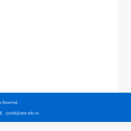
eserved
hk@aust.edu.cn