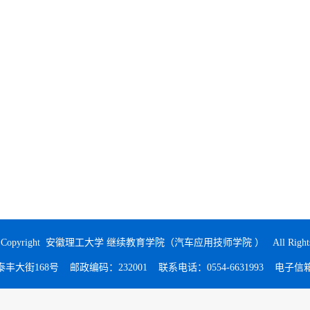
opyright 安徽理工大学 继续教育学院（汽车应用技师学院 ） All Rights R
168号 邮政编码：232001 联系电话：0554-6631993 电子信箱：cjyz